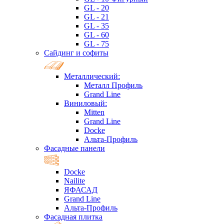
GL - 20
GL - 21
GL - 35
GL - 60
GL - 75
Сайдинг и софиты
Металлический:
Металл Профиль
Grand Line
Виниловый:
Mitten
Grand Line
Docke
Альта-Профиль
Фасадные панели
Docke
Nailite
ЯФАСАД
Grand Line
Альта-Профиль
Фасадная плитка