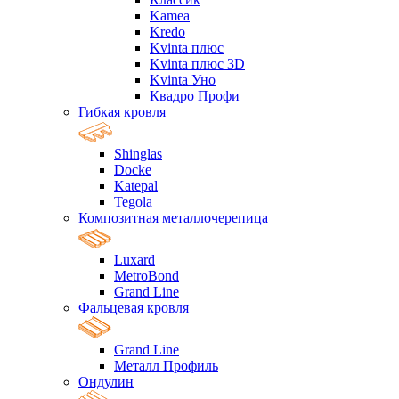
Kamea
Kredo
Kvinta плюс
Kvinta плюс 3D
Kvinta Уно
Квадро Профи
Гибкая кровля
Shinglas
Docke
Katepal
Tegola
Композитная металлочерепица
Luxard
MetroBond
Grand Line
Фальцевая кровля
Grand Line
Металл Профиль
Ондулин