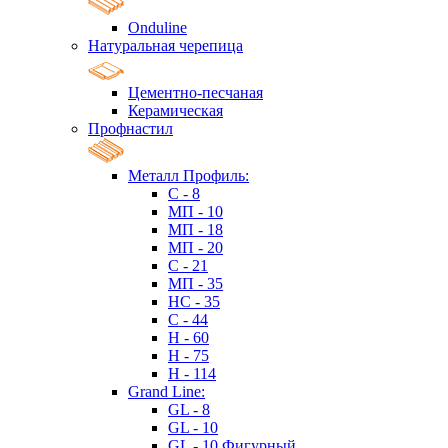
Onduline
Натуральная черепица
Цементно-песчаная
Керамическая
Профнастил
Металл Профиль:
C - 8
МП - 10
МП - 18
МП - 20
C - 21
МП - 35
HC - 35
C - 44
H - 60
H - 75
H - 114
Grand Line:
GL - 8
GL - 10
GL - 10 Фигурный