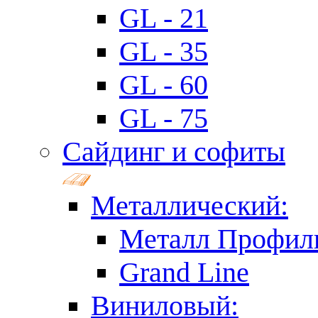
GL - 21
GL - 35
GL - 60
GL - 75
Сайдинг и софиты
Металлический:
Металл Профил
Grand Line
Виниловый: