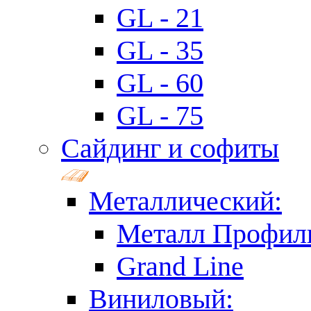
GL - 21
GL - 35
GL - 60
GL - 75
Сайдинг и софиты
Металлический:
Металл Профил
Grand Line
Виниловый: