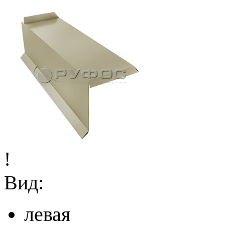
!
Вид:
левая