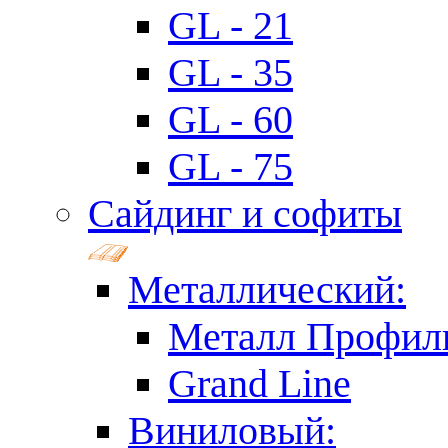
GL - 21
GL - 35
GL - 60
GL - 75
Сайдинг и софиты
Металлический:
Металл Профил
Grand Line
Виниловый: