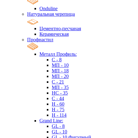
Onduline
Натуральная черепица
Цементно-песчаная
Керамическая
Профнастил
Металл Профиль:
C - 8
МП - 10
МП - 18
МП - 20
C - 21
МП - 35
HC - 35
C - 44
H - 60
H - 75
H - 114
Grand Line:
GL - 8
GL - 10
GL - 10 Фигурный