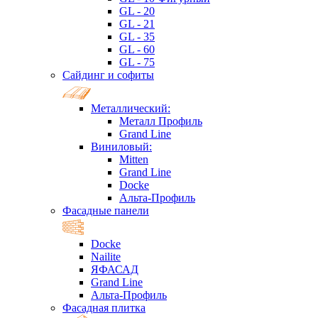
GL - 20
GL - 21
GL - 35
GL - 60
GL - 75
Сайдинг и софиты
Металлический:
Металл Профиль
Grand Line
Виниловый:
Mitten
Grand Line
Docke
Альта-Профиль
Фасадные панели
Docke
Nailite
ЯФАСАД
Grand Line
Альта-Профиль
Фасадная плитка