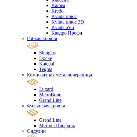
Kamea
Kredo
Kvinta плюс
Kvinta плюс 3D
Kvinta Уно
Квадро Профи
Гибкая кровля
Shinglas
Docke
Katepal
Tegola
Композитная металлочерепица
Luxard
MetroBond
Grand Line
Фальцевая кровля
Grand Line
Металл Профиль
Ондулин