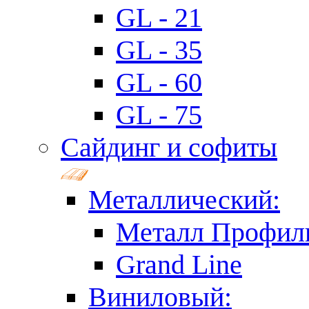
GL - 21
GL - 35
GL - 60
GL - 75
Сайдинг и софиты
Металлический:
Металл Профил
Grand Line
Виниловый: