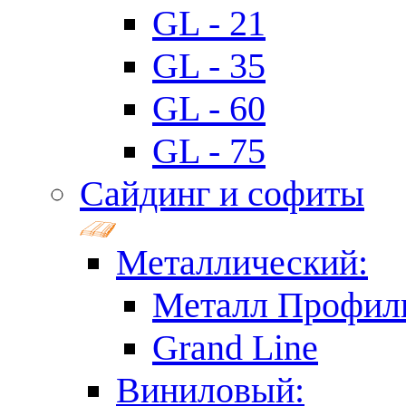
GL - 21
GL - 35
GL - 60
GL - 75
Сайдинг и софиты
Металлический:
Металл Профил
Grand Line
Виниловый: