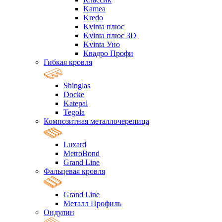
Kamea
Kredo
Kvinta плюс
Kvinta плюс 3D
Kvinta Уно
Квадро Профи
Гибкая кровля
Shinglas
Docke
Katepal
Tegola
Композитная металлочерепица
Luxard
MetroBond
Grand Line
Фальцевая кровля
Grand Line
Металл Профиль
Ондулин