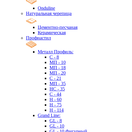
Onduline
Натуральная черепица
Цементно-песчаная
Керамическая
Профнастил
Металл Профиль:
C - 8
МП - 10
МП - 18
МП - 20
C - 21
МП - 35
HC - 35
C - 44
H - 60
H - 75
H - 114
Grand Line:
GL - 8
GL - 10
GL - 10 Фигурный