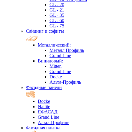
GL - 20
GL - 21
GL - 35
GL - 60
GL - 75
Сайдинг и софиты
Металлический:
Металл Профиль
Grand Line
Виниловый:
Mitten
Grand Line
Docke
Альта-Профиль
Фасадные панели
Docke
Nailite
ЯФАСАД
Grand Line
Альта-Профиль
Фасадная плитка