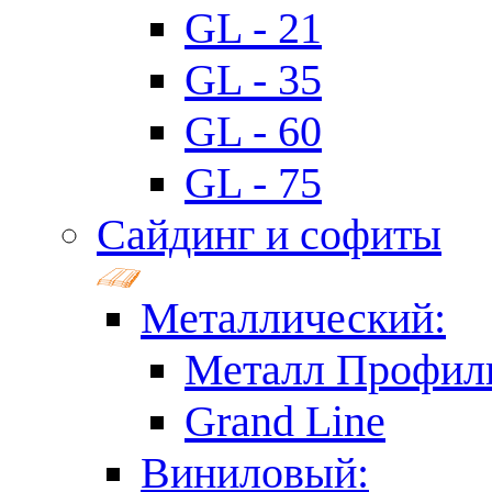
GL - 21
GL - 35
GL - 60
GL - 75
Сайдинг и софиты
Металлический:
Металл Профил
Grand Line
Виниловый: