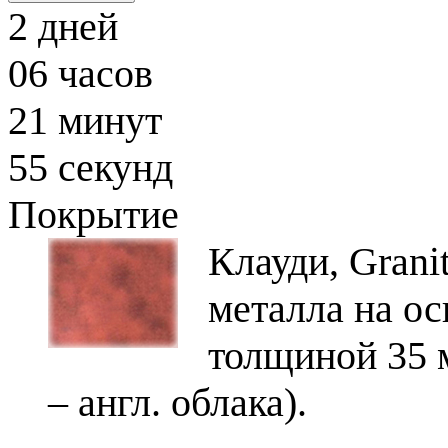
2
дней
06
часов
21
минут
54
секунд
Покрытие
Клауди, Gran
металла на о
толщиной 35 м
– англ. облака).