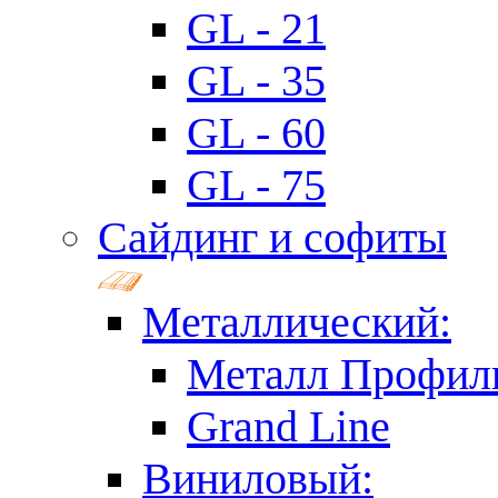
GL - 21
GL - 35
GL - 60
GL - 75
Сайдинг и софиты
Металлический:
Металл Профил
Grand Line
Виниловый: