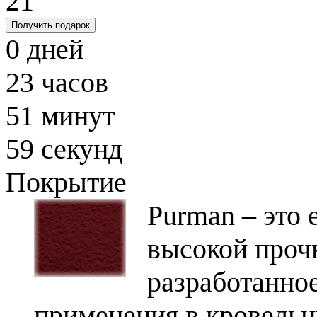
21
Получить подарок
0
дней
23
часов
51
минут
58
секунд
Покрытие
Purman – это
высокой проч
разработанно
применения в кровельн