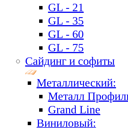
GL - 21
GL - 35
GL - 60
GL - 75
Сайдинг и софиты
Металлический:
Металл Профил
Grand Line
Виниловый: