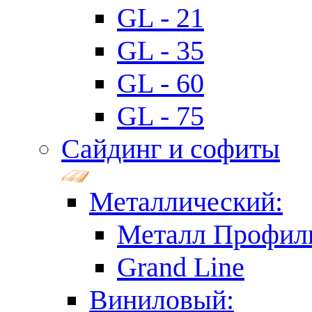
GL - 21
GL - 35
GL - 60
GL - 75
Сайдинг и софиты
Металлический:
Металл Профил
Grand Line
Виниловый: