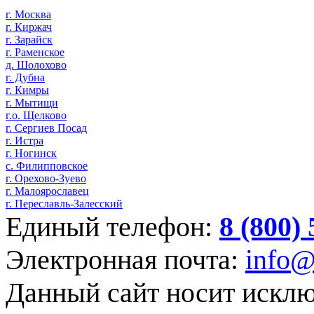
г. Москва
г. Киржач
г. Зарайск
г. Раменское
д. Шолохово
г. Дубна
г. Кимры
г. Мытищи
г.о. Щелково
г. Сергиев Посад
г. Истра
г. Ногинск
с. Филипповское
г. Орехово-Зуево
г. Малоярославец
г. Переславль-Залесский
Единый телефон:
8 (800)
Электронная почта:
info@
Данный сайт носит искл