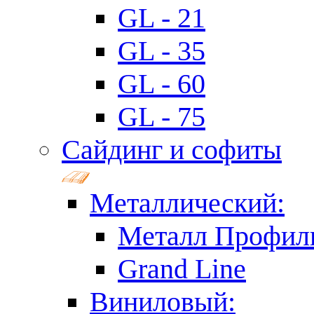
GL - 21
GL - 35
GL - 60
GL - 75
Сайдинг и софиты
Металлический:
Металл Профил
Grand Line
Виниловый: