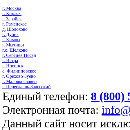
г. Москва
г. Киржач
г. Зарайск
г. Раменское
д. Шолохово
г. Дубна
г. Кимры
г. Мытищи
г.о. Щелково
г. Сергиев Посад
г. Истра
г. Ногинск
с. Филипповское
г. Орехово-Зуево
г. Малоярославец
г. Переславль-Залесский
Единый телефон:
8 (800)
Электронная почта:
info@
Данный сайт носит искл