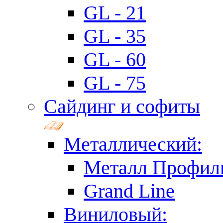
GL - 21
GL - 35
GL - 60
GL - 75
Сайдинг и софиты
Металлический:
Металл Профил
Grand Line
Виниловый: