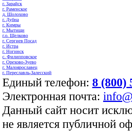
г. Зарайск
г. Раменское
д. Шолохово
г. Дубна
г. Кимры
г. Мытищи
г.о. Щелково
г. Сергиев Посад
г. Истра
г. Ногинск
с. Филипповское
г. Орехово-Зуево
г. Малоярославец
г. Переславль-Залесский
Единый телефон:
8 (800)
Электронная почта:
info@
Данный сайт носит искл
не является публичной о