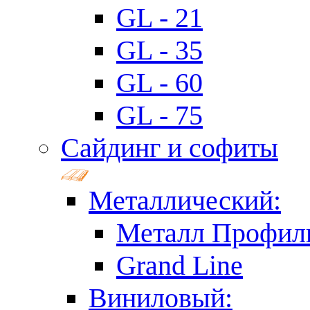
GL - 21
GL - 35
GL - 60
GL - 75
Сайдинг и софиты
Металлический:
Металл Профил
Grand Line
Виниловый: