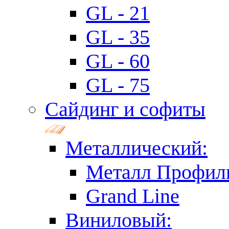
GL - 21
GL - 35
GL - 60
GL - 75
Сайдинг и софиты
Металлический:
Металл Профил
Grand Line
Виниловый: