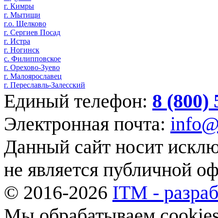
г. Кимры
г. Мытищи
г.о. Щелково
г. Сергиев Посад
г. Истра
г. Ногинск
с. Филипповское
г. Орехово-Зуево
г. Малоярославец
г. Переславль-Залесский
Единый телефон:
8 (800)
Электронная почта:
info@
Данный сайт носит искл
не является публичной о
© 2016-2026
ITM - разраб
Мы обрабатываем cookies,