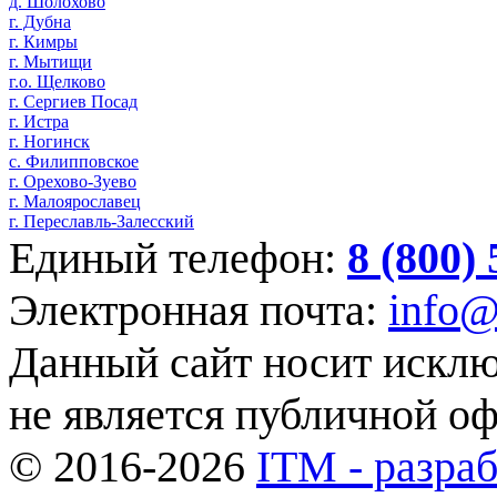
д. Шолохово
г. Дубна
г. Кимры
г. Мытищи
г.о. Щелково
г. Сергиев Посад
г. Истра
г. Ногинск
с. Филипповское
г. Орехово-Зуево
г. Малоярославец
г. Переславль-Залесский
Единый телефон:
8 (800)
Электронная почта:
info@
Данный сайт носит искл
не является публичной о
© 2016-2026
ITM - разраб