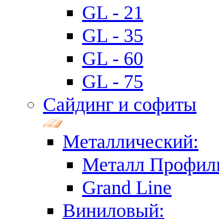
GL - 21
GL - 35
GL - 60
GL - 75
Сайдинг и софиты
Металлический:
Металл Профил
Grand Line
Виниловый: