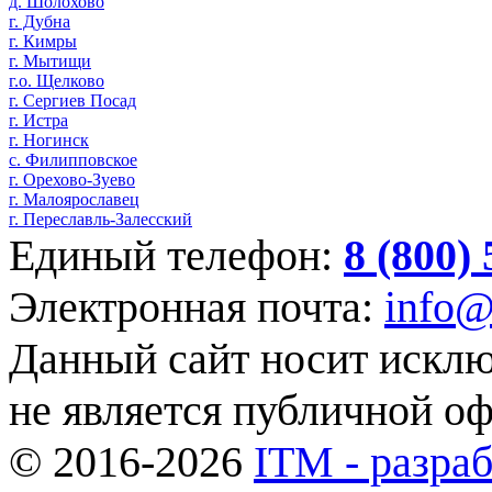
д. Шолохово
г. Дубна
г. Кимры
г. Мытищи
г.о. Щелково
г. Сергиев Посад
г. Истра
г. Ногинск
с. Филипповское
г. Орехово-Зуево
г. Малоярославец
г. Переславль-Залесский
Единый телефон:
8 (800)
Электронная почта:
info@
Данный сайт носит искл
не является публичной о
© 2016-2026
ITM - разраб