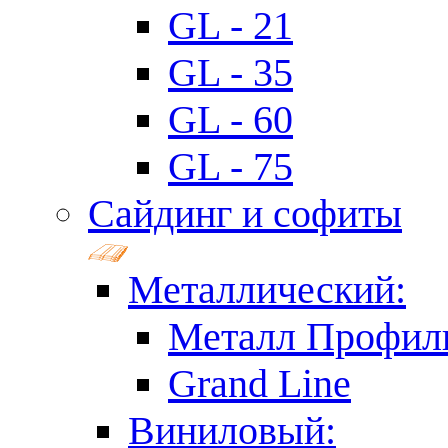
GL - 21
GL - 35
GL - 60
GL - 75
Сайдинг и софиты
Металлический:
Металл Профил
Grand Line
Виниловый: