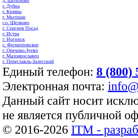
д. Шолохово
г. Дубна
г. Кимры
г. Мытищи
г.о. Щелково
г. Сергиев Посад
г. Истра
г. Ногинск
с. Филипповское
г. Орехово-Зуево
г. Малоярославец
г. Переславль-Залесский
Единый телефон:
8 (800)
Электронная почта:
info@
Данный сайт носит искл
не является публичной о
© 2016-2026
ITM - разраб