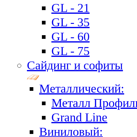
GL - 21
GL - 35
GL - 60
GL - 75
Сайдинг и софиты
Металлический:
Металл Профил
Grand Line
Виниловый: