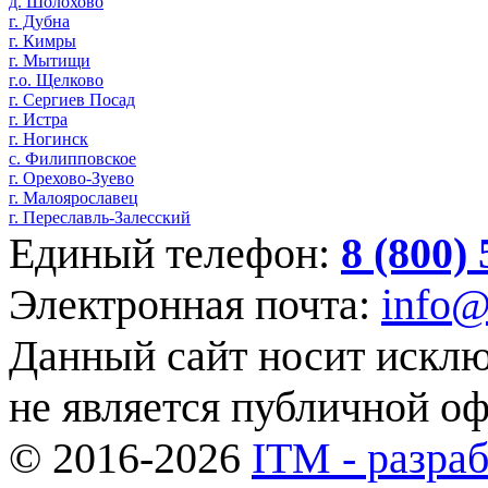
д. Шолохово
г. Дубна
г. Кимры
г. Мытищи
г.о. Щелково
г. Сергиев Посад
г. Истра
г. Ногинск
с. Филипповское
г. Орехово-Зуево
г. Малоярославец
г. Переславль-Залесский
Единый телефон:
8 (800)
Электронная почта:
info@
Данный сайт носит искл
не является публичной о
© 2016-2026
ITM - разраб