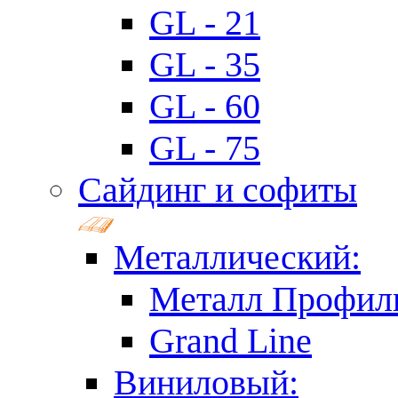
GL - 21
GL - 35
GL - 60
GL - 75
Сайдинг и софиты
Металлический:
Металл Профил
Grand Line
Виниловый: