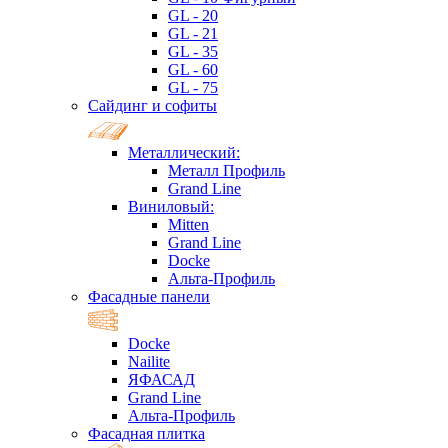
GL - 20
GL - 21
GL - 35
GL - 60
GL - 75
Сайдинг и софиты
Металлический:
Металл Профиль
Grand Line
Виниловый:
Mitten
Grand Line
Docke
Альта-Профиль
Фасадные панели
Docke
Nailite
ЯФАСАД
Grand Line
Альта-Профиль
Фасадная плитка