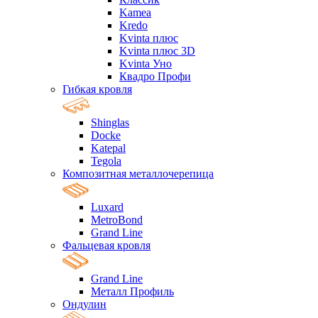
Kamea
Kredo
Kvinta плюс
Kvinta плюс 3D
Kvinta Уно
Квадро Профи
Гибкая кровля
Shinglas
Docke
Katepal
Tegola
Композитная металлочерепица
Luxard
MetroBond
Grand Line
Фальцевая кровля
Grand Line
Металл Профиль
Ондулин