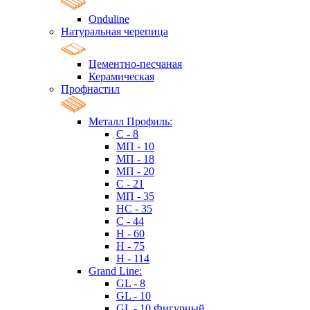
Onduline
Натуральная черепица
Цементно-песчаная
Керамическая
Профнастил
Металл Профиль:
C - 8
МП - 10
МП - 18
МП - 20
C - 21
МП - 35
HC - 35
C - 44
H - 60
H - 75
H - 114
Grand Line:
GL - 8
GL - 10
GL - 10 Фигурный