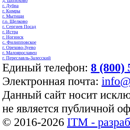
д. Шолохово
г. Дубна
г. Кимры
г. Мытищи
г.о. Щелково
г. Сергиев Посад
г. Истра
г. Ногинск
с. Филипповское
г. Орехово-Зуево
г. Малоярославец
г. Переславль-Залесский
Единый телефон:
8 (800)
Электронная почта:
info@
Данный сайт носит искл
не является публичной о
© 2016-2026
ITM - разраб