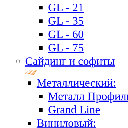
GL - 21
GL - 35
GL - 60
GL - 75
Сайдинг и софиты
Металлический:
Металл Профил
Grand Line
Виниловый: