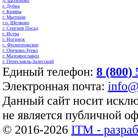
д. Шолохово
г. Дубна
г. Кимры
г. Мытищи
г.о. Щелково
г. Сергиев Посад
г. Истра
г. Ногинск
с. Филипповское
г. Орехово-Зуево
г. Малоярославец
г. Переславль-Залесский
Единый телефон:
8 (800)
Электронная почта:
info@
Данный сайт носит искл
не является публичной о
© 2016-2026
ITM - разраб