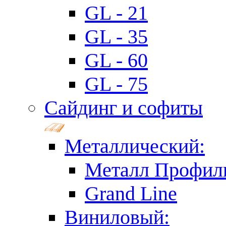
GL - 21
GL - 35
GL - 60
GL - 75
Сайдинг и софиты
Металлический:
Металл Профил
Grand Line
Виниловый: