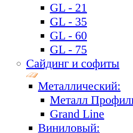
GL - 21
GL - 35
GL - 60
GL - 75
Сайдинг и софиты
Металлический:
Металл Профил
Grand Line
Виниловый: