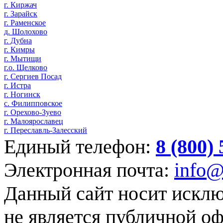
г. Киржач
г. Зарайск
г. Раменское
д. Шолохово
г. Дубна
г. Кимры
г. Мытищи
г.о. Щелково
г. Сергиев Посад
г. Истра
г. Ногинск
с. Филипповское
г. Орехово-Зуево
г. Малоярославец
г. Переславль-Залесский
Единый телефон:
8 (800)
Электронная почта:
info@
Данный сайт носит искл
не является публичной о