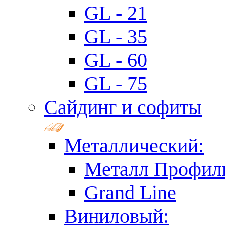
GL - 21
GL - 35
GL - 60
GL - 75
Сайдинг и софиты
Металлический:
Металл Профил
Grand Line
Виниловый: