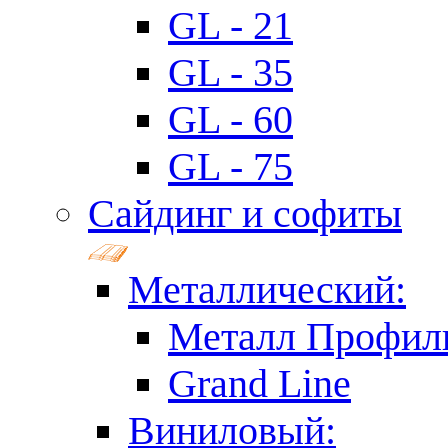
GL - 21
GL - 35
GL - 60
GL - 75
Сайдинг и софиты
Металлический:
Металл Профил
Grand Line
Виниловый: