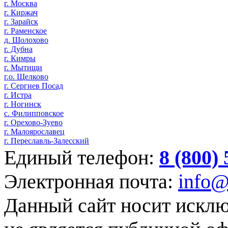
г. Москва
г. Киржач
г. Зарайск
г. Раменское
д. Шолохово
г. Дубна
г. Кимры
г. Мытищи
г.о. Щелково
г. Сергиев Посад
г. Истра
г. Ногинск
с. Филипповское
г. Орехово-Зуево
г. Малоярославец
г. Переславль-Залесский
Единый телефон:
8 (800)
Электронная почта:
info@
Данный сайт носит искл