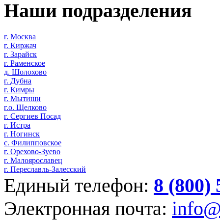
Наши подразделения
г. Москва
г. Киржач
г. Зарайск
г. Раменское
д. Шолохово
г. Дубна
г. Кимры
г. Мытищи
г.о. Щелково
г. Сергиев Посад
г. Истра
г. Ногинск
с. Филипповское
г. Орехово-Зуево
г. Малоярославец
г. Переславль-Залесский
Единый телефон:
8 (800)
Электронная почта:
info@