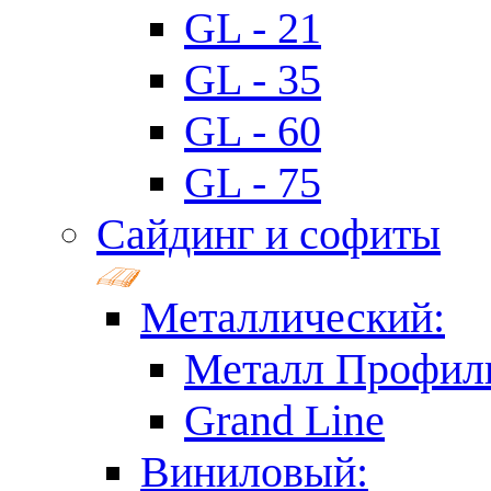
GL - 21
GL - 35
GL - 60
GL - 75
Сайдинг и софиты
Металлический:
Металл Профил
Grand Line
Виниловый: