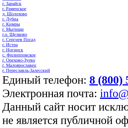
г. Зарайск
г. Раменское
д. Шолохово
г. Дубна
г. Кимры
г. Мытищи
г.о. Щелково
г. Сергиев Посад
г. Истра
г. Ногинск
с. Филипповское
г. Орехово-Зуево
г. Малоярославец
г. Переславль-Залесский
Единый телефон:
8 (800)
Электронная почта:
info@
Данный сайт носит искл
не является публичной о