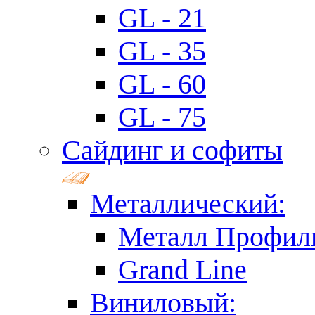
GL - 21
GL - 35
GL - 60
GL - 75
Сайдинг и софиты
Металлический:
Металл Профил
Grand Line
Виниловый: