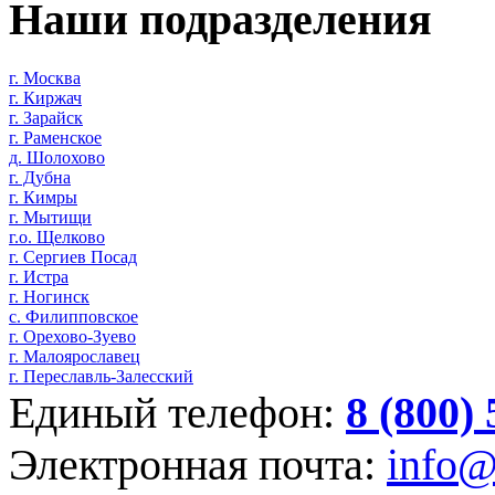
Наши подразделения
г. Москва
г. Киржач
г. Зарайск
г. Раменское
д. Шолохово
г. Дубна
г. Кимры
г. Мытищи
г.о. Щелково
г. Сергиев Посад
г. Истра
г. Ногинск
с. Филипповское
г. Орехово-Зуево
г. Малоярославец
г. Переславль-Залесский
Единый телефон:
8 (800)
Электронная почта:
info@