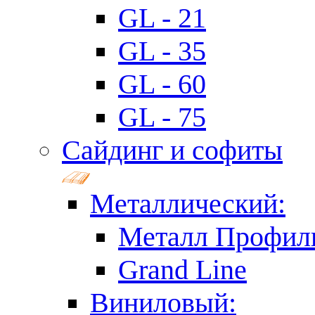
GL - 21
GL - 35
GL - 60
GL - 75
Сайдинг и софиты
Металлический:
Металл Профил
Grand Line
Виниловый: