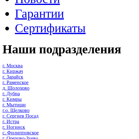
Гарантии
Сертификаты
Наши подразделения
г. Москва
г. Киржач
г. Зарайск
г. Раменское
д. Шолохово
г. Дубна
г. Кимры
г. Мытищи
г.о. Щелково
г. Сергиев Посад
г. Истра
г. Ногинск
с. Филипповское
г. Орехово-Зуево