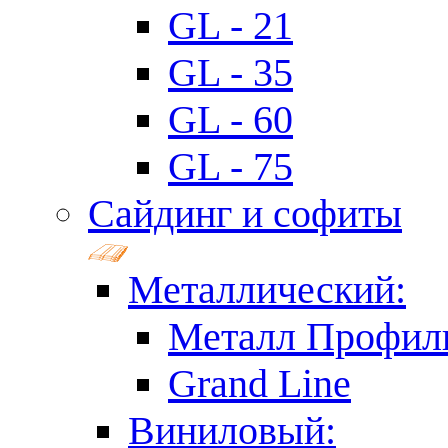
GL - 21
GL - 35
GL - 60
GL - 75
Сайдинг и софиты
Металлический:
Металл Профил
Grand Line
Виниловый: