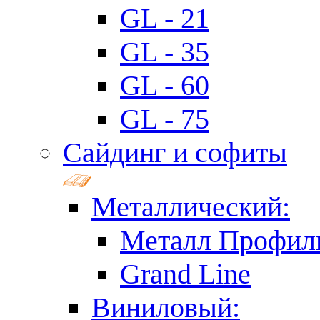
GL - 21
GL - 35
GL - 60
GL - 75
Сайдинг и софиты
Металлический:
Металл Профил
Grand Line
Виниловый: