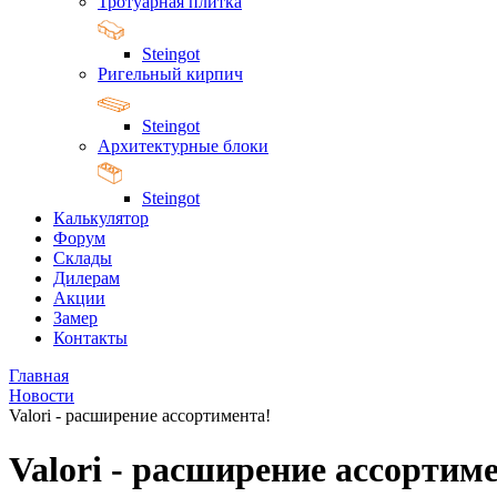
Тротуарная плитка
Steingot
Ригельный кирпич
Steingot
Архитектурные блоки
Steingot
Калькулятор
Форум
Склады
Дилерам
Акции
Замер
Контакты
Главная
Новости
Valori - расширение ассортимента!
Valori - расширение ассортим