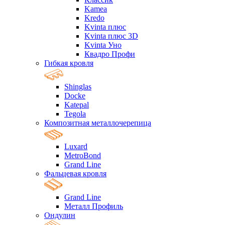
Kamea
Kredo
Kvinta плюс
Kvinta плюс 3D
Kvinta Уно
Квадро Профи
Гибкая кровля
Shinglas
Docke
Katepal
Tegola
Композитная металлочерепица
Luxard
MetroBond
Grand Line
Фальцевая кровля
Grand Line
Металл Профиль
Ондулин