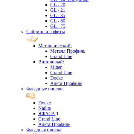
GL - 20
GL - 21
GL - 35
GL - 60
GL - 75
Сайдинг и софиты
Металлический:
Металл Профиль
Grand Line
Виниловый:
Mitten
Grand Line
Docke
Альта-Профиль
Фасадные панели
Docke
Nailite
ЯФАСАД
Grand Line
Альта-Профиль
Фасадная плитка