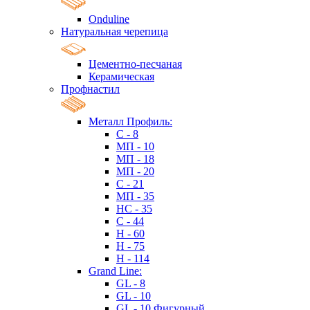
Onduline
Натуральная черепица
Цементно-песчаная
Керамическая
Профнастил
Металл Профиль:
C - 8
МП - 10
МП - 18
МП - 20
C - 21
МП - 35
HC - 35
C - 44
H - 60
H - 75
H - 114
Grand Line:
GL - 8
GL - 10
GL - 10 Фигурный