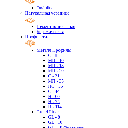
Onduline
Натуральная черепица
Цементно-песчаная
Керамическая
Профнастил
Металл Профиль:
C - 8
МП - 10
МП - 18
МП - 20
C - 21
МП - 35
HC - 35
C - 44
H - 60
H - 75
H - 114
Grand Line:
GL - 8
GL - 10
GL - 10 Фигурный