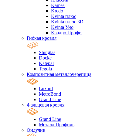
Kamea
Kredo
Kvinta плюс
Kvinta плюс 3D
Kvinta Уно
Квадро Профи
Гибкая кровля
Shinglas
Docke
Katepal
Tegola
Композитная металлочерепица
Luxard
MetroBond
Grand Line
Фальцевая кровля
Grand Line
Металл Профиль
Ондулин