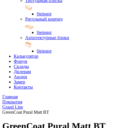
Тротуарная плитка
Steingot
Ригельный кирпич
Steingot
Архитектурные блоки
Steingot
Калькулятор
Форум
Склады
Дилерам
Акции
Замер
Контакты
Главная
Покрытия
Grand Line
GreenCoat Pural Matt BT
GreenCoat Pural Matt BT