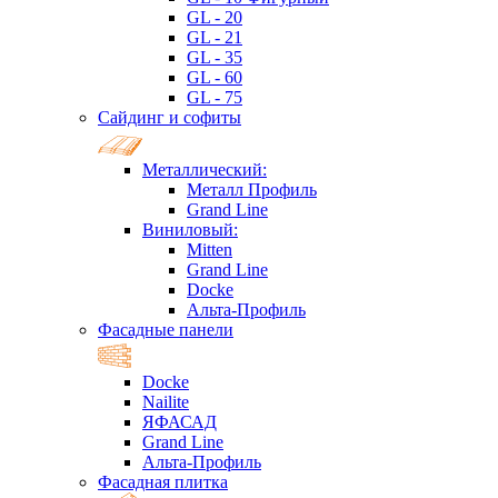
GL - 20
GL - 21
GL - 35
GL - 60
GL - 75
Сайдинг и софиты
Металлический:
Металл Профиль
Grand Line
Виниловый:
Mitten
Grand Line
Docke
Альта-Профиль
Фасадные панели
Docke
Nailite
ЯФАСАД
Grand Line
Альта-Профиль
Фасадная плитка