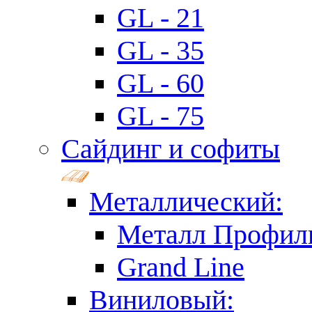
GL - 21
GL - 35
GL - 60
GL - 75
Сайдинг и софиты
Металлический:
Металл Профил
Grand Line
Виниловый: