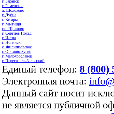
г. Зарайск
г. Раменское
д. Шолохово
г. Дубна
г. Кимры
г. Мытищи
г.о. Щелково
г. Сергиев Посад
г. Истра
г. Ногинск
с. Филипповское
г. Орехово-Зуево
г. Малоярославец
г. Переславль-Залесский
Единый телефон:
8 (800)
Электронная почта:
info@
Данный сайт носит искл
не является публичной о