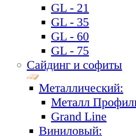
GL - 21
GL - 35
GL - 60
GL - 75
Сайдинг и софиты
Металлический:
Металл Профил
Grand Line
Виниловый: