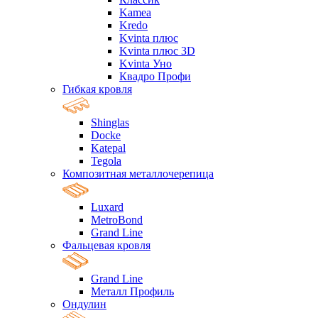
Kamea
Kredo
Kvinta плюс
Kvinta плюс 3D
Kvinta Уно
Квадро Профи
Гибкая кровля
Shinglas
Docke
Katepal
Tegola
Композитная металлочерепица
Luxard
MetroBond
Grand Line
Фальцевая кровля
Grand Line
Металл Профиль
Ондулин