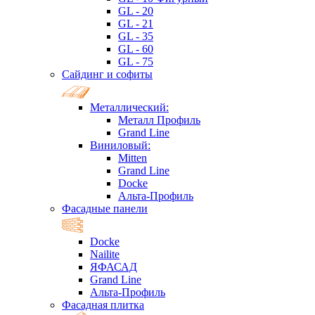
GL - 20
GL - 21
GL - 35
GL - 60
GL - 75
Сайдинг и софиты
Металлический:
Металл Профиль
Grand Line
Виниловый:
Mitten
Grand Line
Docke
Альта-Профиль
Фасадные панели
Docke
Nailite
ЯФАСАД
Grand Line
Альта-Профиль
Фасадная плитка