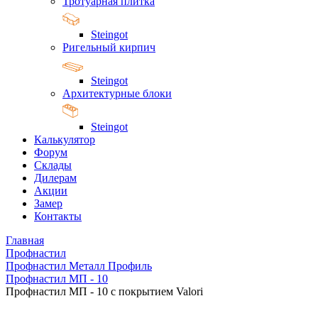
Тротуарная плитка
Steingot
Ригельный кирпич
Steingot
Архитектурные блоки
Steingot
Калькулятор
Форум
Склады
Дилерам
Акции
Замер
Контакты
Главная
Профнастил
Профнастил Металл Профиль
Профнастил МП - 10
Профнастил МП - 10 с покрытием Valori