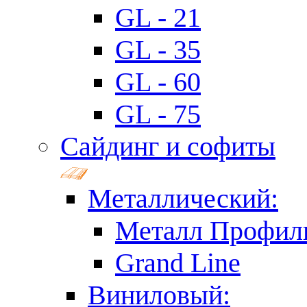
GL - 21
GL - 35
GL - 60
GL - 75
Сайдинг и софиты
Металлический:
Металл Профил
Grand Line
Виниловый: