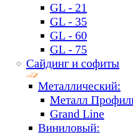
GL - 21
GL - 35
GL - 60
GL - 75
Сайдинг и софиты
Металлический:
Металл Профил
Grand Line
Виниловый: