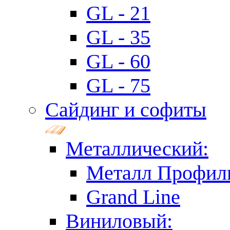
GL - 21
GL - 35
GL - 60
GL - 75
Сайдинг и софиты
Металлический:
Металл Профил
Grand Line
Виниловый: