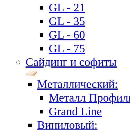
GL - 21
GL - 35
GL - 60
GL - 75
Сайдинг и софиты
Металлический:
Металл Профил
Grand Line
Виниловый: