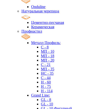
Onduline
Натуральная черепица
Цементно-песчаная
Керамическая
Профнастил
Металл Профиль:
C - 8
МП - 10
МП - 18
МП - 20
C - 21
МП - 35
HC - 35
C - 44
H - 60
H - 75
H - 114
Grand Line:
GL - 8
GL - 10
GL - 10 Фигурный