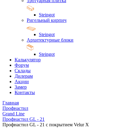
Тротуарная плитка
Steingot
Ригельный кирпич
Steingot
Архитектурные блоки
Steingot
Калькулятор
Форум
Склады
Дилерам
Акции
Замер
Контакты
Главная
Профнастил
Grand Line
Профнастил GL - 21
Профнастил GL - 21 с покрытием Velur X