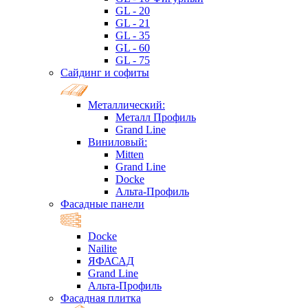
GL - 20
GL - 21
GL - 35
GL - 60
GL - 75
Сайдинг и софиты
Металлический:
Металл Профиль
Grand Line
Виниловый:
Mitten
Grand Line
Docke
Альта-Профиль
Фасадные панели
Docke
Nailite
ЯФАСАД
Grand Line
Альта-Профиль
Фасадная плитка