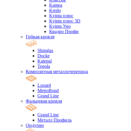
Kamea
Kredo
Kvinta плюс
Kvinta плюс 3D
Kvinta Уно
Квадро Профи
Гибкая кровля
Shinglas
Docke
Katepal
Tegola
Композитная металлочерепица
Luxard
MetroBond
Grand Line
Фальцевая кровля
Grand Line
Металл Профиль
Ондулин