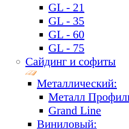
GL - 21
GL - 35
GL - 60
GL - 75
Сайдинг и софиты
Металлический:
Металл Профил
Grand Line
Виниловый: