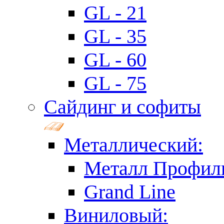
GL - 21
GL - 35
GL - 60
GL - 75
Сайдинг и софиты
Металлический:
Металл Профил
Grand Line
Виниловый: