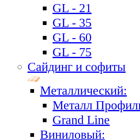
GL - 21
GL - 35
GL - 60
GL - 75
Сайдинг и софиты
Металлический:
Металл Профил
Grand Line
Виниловый: