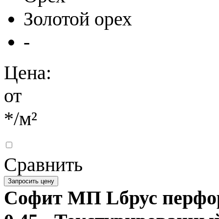
Золотой орех
-
Цена:
от
*
/м²
Сравнить
Запросить цену
Софит МП Lбрус перф