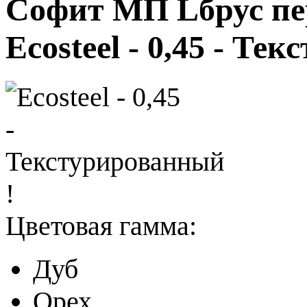
Софит МП Lбрус п
Ecosteel - 0,45 - Т
!
Цветовая гамма:
Дуб
Орех