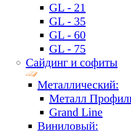
GL - 21
GL - 35
GL - 60
GL - 75
Сайдинг и софиты
Металлический:
Металл Профил
Grand Line
Виниловый: