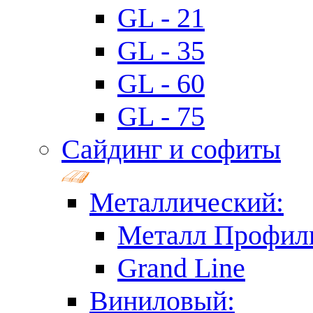
GL - 21
GL - 35
GL - 60
GL - 75
Сайдинг и софиты
Металлический:
Металл Профил
Grand Line
Виниловый: