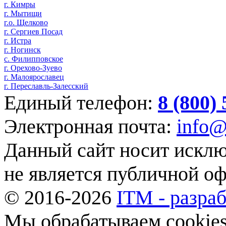
г. Кимры
г. Мытищи
г.о. Щелково
г. Сергиев Посад
г. Истра
г. Ногинск
с. Филипповское
г. Орехово-Зуево
г. Малоярославец
г. Переславль-Залесский
Единый телефон:
8 (800)
Электронная почта:
info@
Данный сайт носит искл
не является публичной о
© 2016-2026
ITM - разраб
Мы обрабатываем cookies,