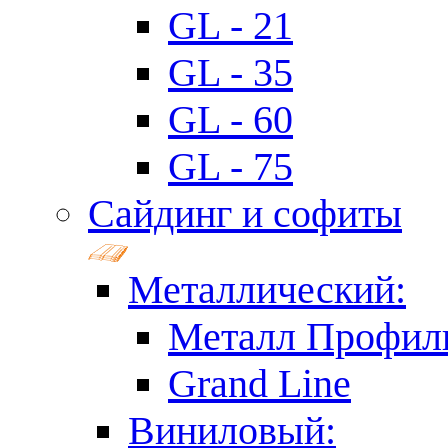
GL - 21
GL - 35
GL - 60
GL - 75
Сайдинг и софиты
Металлический:
Металл Профил
Grand Line
Виниловый: