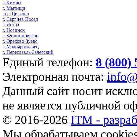
г. Кимры
г. Мытищи
г.о. Щелково
г. Сергиев Посад
г. Истра
г. Ногинск
с. Филипповское
г. Орехово-Зуево
г. Малоярославец
г. Переславль-Залесский
Единый телефон:
8 (800)
Электронная почта:
info@
Данный сайт носит искл
не является публичной о
© 2016-2026
ITM - разраб
Мы обрабатываем cookies,