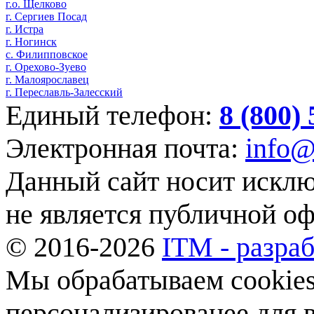
г.о. Щелково
г. Сергиев Посад
г. Истра
г. Ногинск
с. Филипповское
г. Орехово-Зуево
г. Малоярославец
г. Переславль-Залесский
Единый телефон:
8 (800)
Электронная почта:
info@
Данный сайт носит искл
не является публичной о
© 2016-2026
ITM - разраб
Мы обрабатываем cookies,
персонализированее для