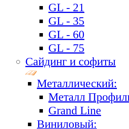
GL - 21
GL - 35
GL - 60
GL - 75
Сайдинг и софиты
Металлический:
Металл Профил
Grand Line
Виниловый: