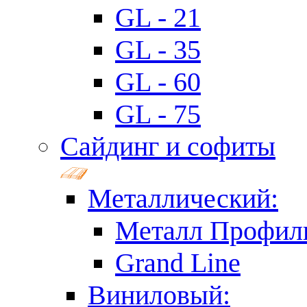
GL - 21
GL - 35
GL - 60
GL - 75
Сайдинг и софиты
Металлический:
Металл Профил
Grand Line
Виниловый: