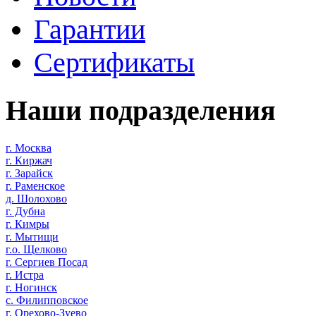
Гарантии
Сертификаты
Наши подразделения
г. Москва
г. Киржач
г. Зарайск
г. Раменское
д. Шолохово
г. Дубна
г. Кимры
г. Мытищи
г.о. Щелково
г. Сергиев Посад
г. Истра
г. Ногинск
с. Филипповское
г. Орехово-Зуево