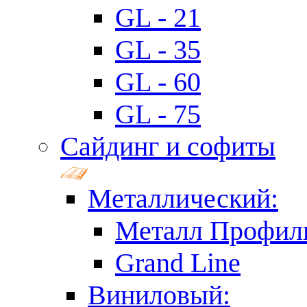
GL - 21
GL - 35
GL - 60
GL - 75
Сайдинг и софиты
Металлический:
Металл Профил
Grand Line
Виниловый: