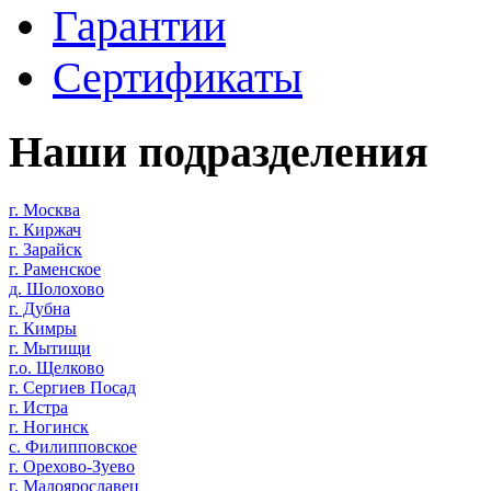
Гарантии
Сертификаты
Наши подразделения
г. Москва
г. Киржач
г. Зарайск
г. Раменское
д. Шолохово
г. Дубна
г. Кимры
г. Мытищи
г.о. Щелково
г. Сергиев Посад
г. Истра
г. Ногинск
с. Филипповское
г. Орехово-Зуево
г. Малоярославец